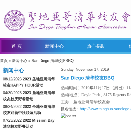
首 頁
新闻中心
热心捐助
首頁
»
新闻中心
» San Diego 清华校友BBQ
You Are Here
Sunday, November 17, 2019
新闻中心
San Diego 清华校友BBQ
08/12/2023
2023 圣地亚哥清华
校友HAPPY HOUR活动
活动时间：2019年11月17日（周日）11am
04/30/2023
2023 圣地亚哥清华
活动地点：Doyle Park ,
8175 Regents R
校友校庆野餐活动
主办：圣地亚哥清华校友会
09/24/2022
2022 圣地亚哥清华
报名链接：
http://www.tsinghua-sandiego.o
校友迎新中秋联谊活动
07/23/2022
2022 Mission Bay
清华校友野餐活动