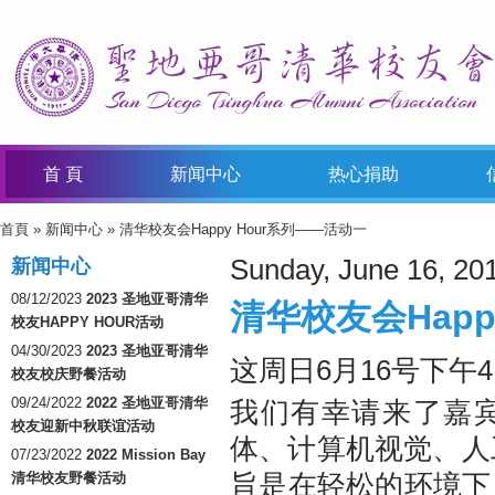
首 頁
新闻中心
热心捐助
首頁
»
新闻中心
» 清华校友会Happy Hour系列——活动一
You Are Here
Sunday, June 16, 20
新闻中心
08/12/2023
2023 圣地亚哥清华
清华校友会Happ
校友HAPPY HOUR活动
04/30/2023
2023 圣地亚哥清华
这周日6月16号下午4点到6点
校友校庆野餐活动
09/24/2022
2022 圣地亚哥清华
我们有幸请来了嘉宾李湘村，
校友迎新中秋联谊活动
体、计算机视觉、人
07/23/2022
2022 Mission Bay
旨是在轻松的环境下
清华校友野餐活动