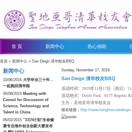
首 頁
新闻中心
热心捐助
首頁
»
新闻中心
» San Diego 清华校友BBQ
You Are Here
Sunday, November 17, 2019
新闻中心
San Diego 清华校友BBQ
10/06/2016
大学毕业三十年，
一起跑回清华园
活动时间：2019年11月17日（周日）11am
05/08/2015
Meeting with
活动地点：Doyle Park ,
8175 Regents R
Consul for Discussion of
主办：圣地亚哥清华校友会
Science, Technology and
报名链接：
http://www.tsinghua-sandiego.o
Talent in China
05/02/2015
"3315计划"生命健
康专业海外创业创新大赛发布