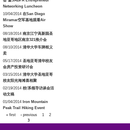
会 暨SABPA Entrepreneur
Networking Luncheon
10/04/2014
在San Diego
Miramar空军基地观看Air
Show
08/18/2014
南京江宁高新园圣
地亚哥地区南京321推介会
08/10/2014
清华大学车牌框义
卖
05/17/2014
圣地亚哥清华校友
会房产投资研讨会
03/15/2014
清华大学圣地亚哥
校友阳光海滩喜相聚
02/19/2014
校/系领导访谈会活
动文稿
01/04/2014
Iron Mountain
Peak Trail Hiking Event
« first
‹ previous
1
2
Pages
3