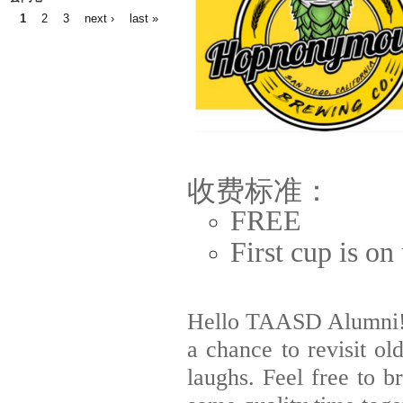
1
2
3
next ›
last »
Pages
收费标准：
FREE
First cup is on
Hello TAASD Alumni! W
a chance to revisit o
laughs. Feel free to b