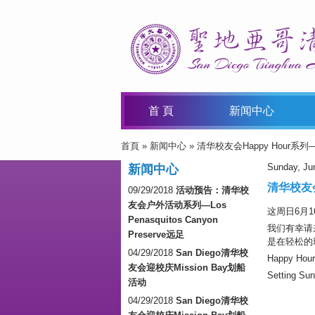
首 頁
新闻中心
首頁
»
新闻中心
» 清华校友会Happy Hour系
You Are Here
Sunday, Ju
新闻中心
清华校友会
09/29/2018
活动预告：清华校
友会户外活动系列—Los
这周日6月16号
Penasquitos Canyon
我们有幸请来
Preserve远足
是在轻松的
04/29/2018
San Diego清华校
Happy Ho
友会迎校庆Mission Bay划船
Setting Su
活动
04/29/2018
San Diego清华校