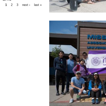
1
2
3
next ›
last »
Pages