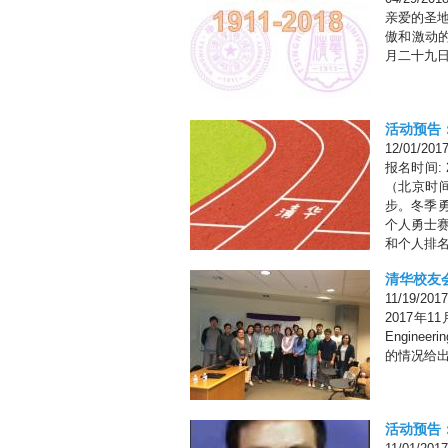
亲爱的圣地
傲和激动
月二十九日星
活动预告
12/01/201
报名时间: 2
（北京时
步。冬季勇
个人勇士
和个人排
清华校友
11/19/2017
2017年11
Engine
的情况给
活动预告