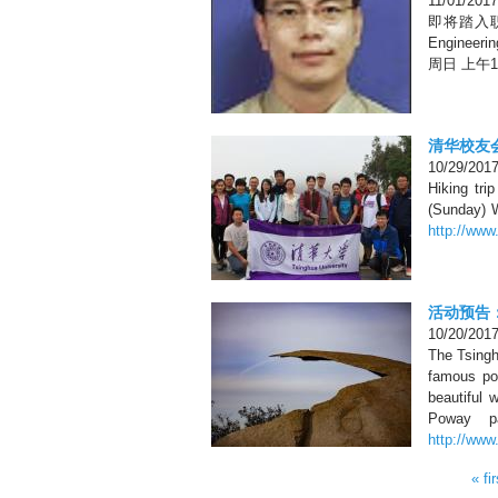
11/01/2017
即将踏入职
Enginee
周日 上午10a
清华校友会
10/29/201
Hiking tri
(Sunday) W
http://ww
活动预告：
10/20/201
The Tsingh
famous pot
beautiful
Poway pa
http://ww
Pages
« fir