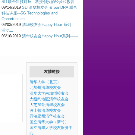
SD 联合科技讲座---科技创投的经验和教训
09/14/2019
SD 清华校友会 & SanDRA 联合
科技讲座---5G Technologies and
Opportunities
08/03/2019
清华校友会Happy Hour 系列——
活动二
06/16/2019
清华校友会Happy Hour系列——
活动一
04/28/2019
活动预告：San Diego清华校友会
迎校庆活动通知
02/28/2019
San Diego 清华校友元宵节联欢
会
10/28/2018
圣地亚哥清华校友会问卷
友情链接
09/29/2018
活动预告：清华校友会户外活动
系列—Los Penasquitos Canyon Preserve远
清华大学（北京）
足
北加州清华校友会
04/29/2018
San Diego清华校友会迎校庆
清华大学南加州校友会
Mission Bay划船活动通知
大纽约地区清华校友会
04/29/2018
San Diego清华校友会迎校庆
大芝加哥清华校友会
Mission Bay划船活动
波士顿清华校友会
12/01/2017
活动预告：冬季勇士跑步赛
乔治亚州清华校友会
11/19/2017
清华校友会职业规划讲座系列(高
国立清华大学（新竹）
通)--求职与职场新人-文化差异与职业发展
国立清华大学校友服务中
11/01/2017
活动预告：清华校友会职业规划
心