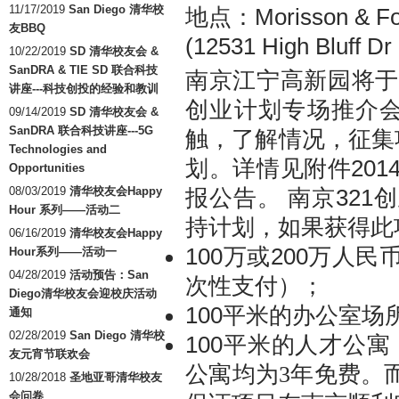
11/17/2019
San Diego 清华校
Morisson & Fo
地点：
友BBQ
(12531 High Bluff D
10/22/2019
SD 清华校友会 &
SanDRA & TIE SD 联合科技
南京江宁高新园将于
讲座---科技创投的经验和教训
创业计划专场推介
09/14/2019
SD 清华校友会 &
SanDRA 联合科技讲座---5G
触，了解情况，征集
Technologies and
201
划。详情见附件
Opportunities
08/03/2019
清华校友会Happy
321
报公告。 南京
创
Hour 系列——活动二
持计划，如果获得此
06/16/2019
清华校友会Happy
100
200
万或
万人民
Hour系列——活动一
04/28/2019
活动预告：San
次性支付）；
Diego清华校友会迎校庆活动
100
平米的办公室场
通知
02/28/2019
San Diego 清华校
100
平米的人才公寓
友元宵节联欢会
公寓均为3年免费。
10/28/2018
圣地亚哥清华校友
会问卷