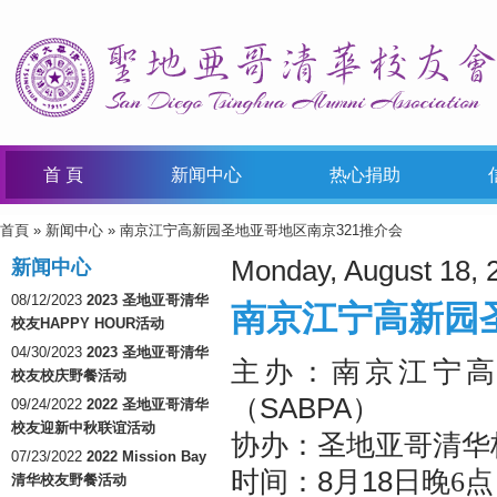
首 頁
新闻中心
热心捐助
首頁
»
新闻中心
» 南京江宁高新园圣地亚哥地区南京321推介会
You Are Here
Monday, August 18, 
新闻中心
08/12/2023
2023 圣地亚哥清华
南京江宁高新园圣
校友HAPPY HOUR活动
04/30/2023
2023 圣地亚哥清华
主办：南京江宁
校友校庆野餐活动
SABPA
（
）
09/24/2022
2022 圣地亚哥清华
校友迎新中秋联谊活动
协办：圣地亚哥清华
07/23/2022
2022 Mission Bay
8
18
时间：
月
日晚6点
清华校友野餐活动