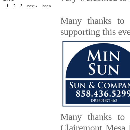
1
2
3
next ›
last »
Pages
Many thanks to
supporting this eve
Many thanks to 
Clairemont Mesa B