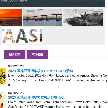
图片画廊
精彩视频
08/12/2023
2023 圣地亚哥清华校友HAPPY HOUR活动
Event Date: 08/12/2023 4pm-6pm Location: Hopnonymous Brewing Co
7705 Convoy Ct, San Diego, CA, 92111 TAASD warmly invites you to jo
a...
04/30/2023
2023 圣地亚哥清华校友校庆野餐活动
Event Date: 04/30/2023 12pm - 4pm Location: Crown Point Park, Crown
San Diego, 92109 TAASD warmly invites you to join us for a picnic...