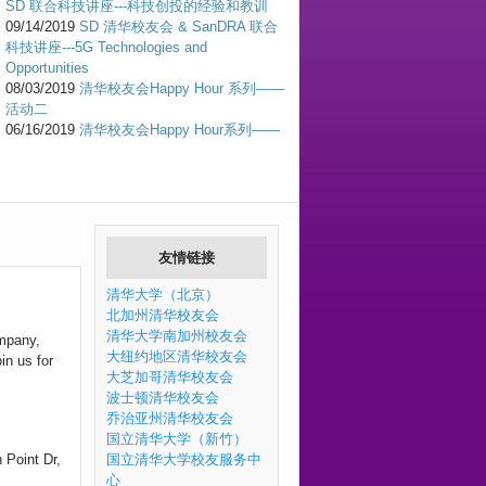
SD 联合科技讲座---科技创投的经验和教训
09/14/2019
SD 清华校友会 & SanDRA 联合
科技讲座---5G Technologies and
Opportunities
08/03/2019
清华校友会Happy Hour 系列——
活动二
06/16/2019
清华校友会Happy Hour系列——
活动一
04/28/2019
活动预告：San Diego清华校友会
迎校庆活动通知
02/28/2019
San Diego 清华校友元宵节联欢
会
10/28/2018
圣地亚哥清华校友会问卷
友情链接
09/29/2018
活动预告：清华校友会户外活动
系列—Los Penasquitos Canyon Preserve远
清华大学（北京）
足
北加州清华校友会
04/29/2018
San Diego清华校友会迎校庆
清华大学南加州校友会
mpany,
Mission Bay划船活动通知
大纽约地区清华校友会
in us for
04/29/2018
San Diego清华校友会迎校庆
大芝加哥清华校友会
Mission Bay划船活动
波士顿清华校友会
12/01/2017
活动预告：冬季勇士跑步赛
乔治亚州清华校友会
11/19/2017
清华校友会职业规划讲座系列(高
国立清华大学（新竹）
 Point Dr,
通)--求职与职场新人-文化差异与职业发展
国立清华大学校友服务中
11/01/2017
活动预告：清华校友会职业规划
心