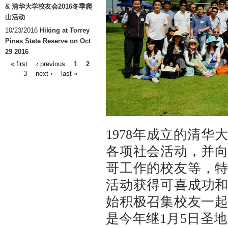
& 清华大学校友会2016冬季爬
山活动
10/23/2016
Hiking at Torrey
Pines State Reserve on Oct
29 2016
« first
‹ previous
1
2
Pages
3
next ›
last »
1978年成立的清
各项社会活动，并
哥工作的校友等，特
活动获得可喜成功和
始积极召集校友一
是今年继1月5日圣地亚