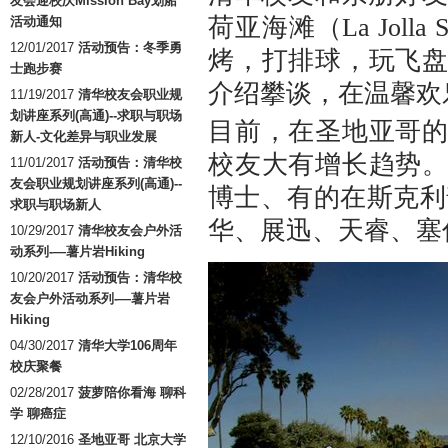
友会迎校庆Mission Bay划船
荷亚海滩（La Jolla
活动通知
12/01/2017
活动预告：冬季勇
烤，打排球，玩飞
士跑步赛
介绍攀谈，在温馨欢
11/19/2017
清华校友会职业规
划讲座系列(高通)--求职与职场
目前，在圣地亚哥
新人-文化差异与职业发展
校友大有增长趋势
11/01/2017
活动预告：清华校
友会职业规划讲座系列(高通)--
博士、有的在斯克利
求职与职场新人
华、展迅、天睿、塞
10/29/2017
清华校友会户外活
动系列-—薯片岩Hiking
10/20/2017
活动预告：清华校
友会户外活动系列-—薯片岩
Hiking
04/30/2017
清华大学106周年
校庆聚餐
02/28/2017
菠萝陪你看海 聊科
学 聊癌症
12/10/2016
圣地亚哥 北京大学