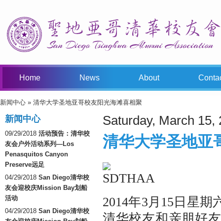
Home
News
About
Conta
新闻中心
» 清华大学圣地亚哥校友阳光海滩喜相聚
You Are Here
Saturday, March 15,
新闻中心
09/29/2018
活动预告：清华校
清华大学圣地亚
友会户外活动系列—Los
Penasquitos Canyon
Preserve远足
04/29/2018
San Diego清华校
友会迎校庆Mission Bay划船
活动
2014年3月15日
04/29/2018
San Diego清华校
清华校友和亲朋好友