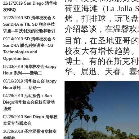
11/17/2019
San Diego 清华校
荷亚海滩（La Jolla
友BBQ
烤，打排球，玩飞
10/22/2019
SD 清华校友会 &
SanDRA & TIE SD 联合科技
介绍攀谈，在温馨欢
讲座---科技创投的经验和教训
目前，在圣地亚哥
09/14/2019
SD 清华校友会 &
SanDRA 联合科技讲座---5G
校友大有增长趋势
Technologies and
Opportunities
博士、有的在斯克利
08/03/2019
清华校友会Happy
华、展迅、天睿、塞
Hour 系列——活动二
06/16/2019
清华校友会Happy
Hour系列——活动一
04/28/2019
活动预告：San
Diego清华校友会迎校庆活动
通知
02/28/2019
San Diego 清华校
友元宵节联欢会
10/28/2018
圣地亚哥清华校友
会问卷