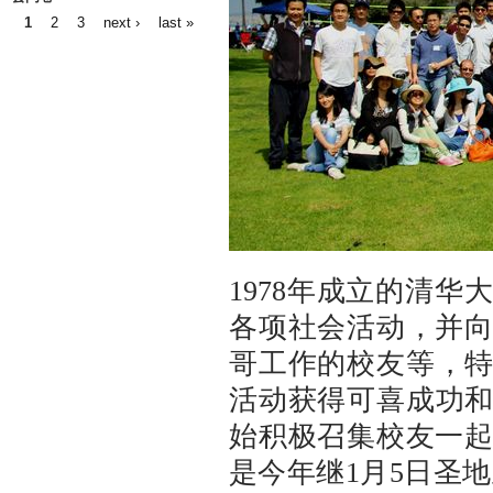
1
2
3
next ›
last »
Pages
1978年成立的清
各项社会活动，并
哥工作的校友等，特
活动获得可喜成功和
始积极召集校友一
是今年继1月5日圣地亚