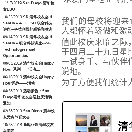
11/17/2019
San Diego 清华校
友BBQ
10/22/2019
SD 清华校友会 &
我们的母校将迎来
SanDRA & TIE SD 联合科技
人都怀着骄傲和激
讲座---科技创投的经验和教训
09/14/2019
SD 清华校友会 &
值此校庆来临之际
SanDRA 联合科技讲座---5G
Technologies and
于四月二十九日星
Opportunities
一试身手、与伙伴
08/03/2019
清华校友会Happy
说地。
Hour 系列——活动二
06/16/2019
清华校友会Happy
为了方便我们统计
Hour系列——活动一
04/28/2019
活动预告：San
Diego清华校友会迎校庆活动
通知
02/28/2019
San Diego 清华校
友元宵节联欢会
10/28/2018
圣地亚哥清华校友
会问卷