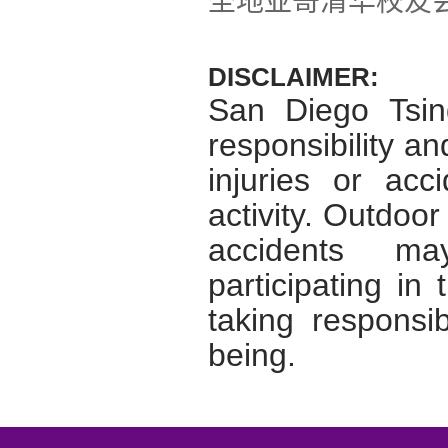
圣地亚哥清华校友
DISCLAIMER:
San Diego Tsin
responsibility an
injuries or acc
activity. Outdoo
accidents ma
participating in 
taking responsib
being.