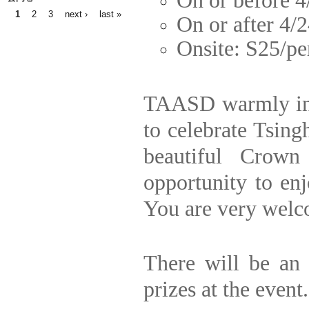
On or before 4
1
2
3
next ›
last »
Pages
On or after 4/
Onsite: S25/pe
TAASD warmly invi
to celebrate Tsing
beautiful Crown
opportunity to enj
You are very welco
There will be an 
prizes at the event.