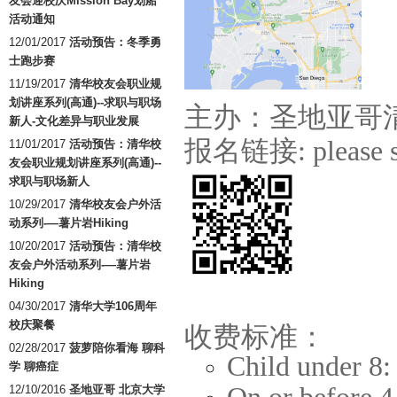
友会迎校庆Mission Bay划船
活动通知
12/01/2017
活动预告：冬季勇
士跑步赛
11/19/2017
清华校友会职业规
划讲座系列(高通)--求职与职场
主办：圣地亚哥
新人-文化差异与职业发展
报名链接: please sc
11/01/2017
活动预告：清华校
友会职业规划讲座系列(高通)--
求职与职场新人
10/29/2017
清华校友会户外活
动系列-—薯片岩Hiking
10/20/2017
活动预告：清华校
友会户外活动系列-—薯片岩
Hiking
04/30/2017
清华大学106周年
校庆聚餐
收费标准：
02/28/2017
菠萝陪你看海 聊科
Child under 8
学 聊癌症
12/10/2016
圣地亚哥 北京大学