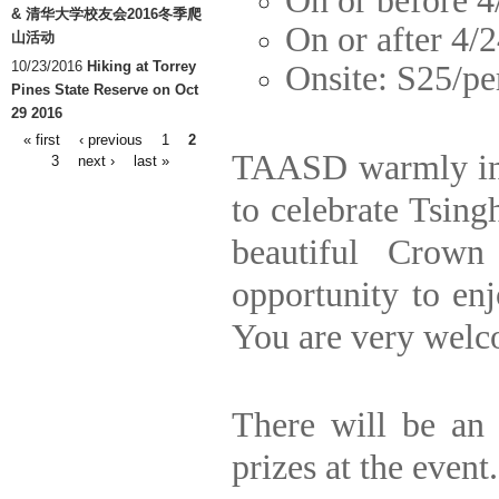
On or before 4
& 清华大学校友会2016冬季爬
On or after 4/
山活动
10/23/2016
Hiking at Torrey
Onsite: S25/pe
Pines State Reserve on Oct
29 2016
« first
‹ previous
1
2
Pages
TAASD warmly invi
3
next ›
last »
to celebrate Tsing
beautiful Crown
opportunity to enj
You are very welco
There will be an 
prizes at the event.