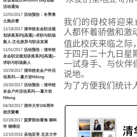
友会迎校庆Mission Bay划船
活动通知
12/01/2017
活动预告：冬季勇
我们的母校将迎来
士跑步赛
11/19/2017
清华校友会职业规
人都怀着骄傲和激
划讲座系列(高通)--求职与职场
值此校庆来临之际
新人-文化差异与职业发展
11/01/2017
活动预告：清华校
于四月二十九日星
友会职业规划讲座系列(高通)--
一试身手、与伙伴
求职与职场新人
10/29/2017
清华校友会户外活
说地。
动系列-—薯片岩Hiking
为了方便我们统计
10/20/2017
活动预告：清华校
友会户外活动系列-—薯片岩
Hiking
04/30/2017
清华大学106周年
校庆聚餐
02/28/2017
菠萝陪你看海 聊科
学 聊癌症
12/10/2016
圣地亚哥 北京大学