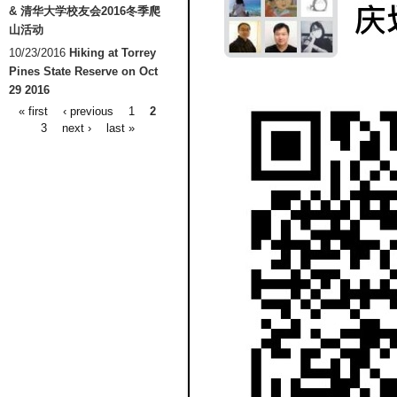
& 清华大学校友会2016冬季爬
山活动
10/23/2016
Hiking at Torrey
Pines State Reserve on Oct
29 2016
« first
‹ previous
1
2
Pages
3
next ›
last »