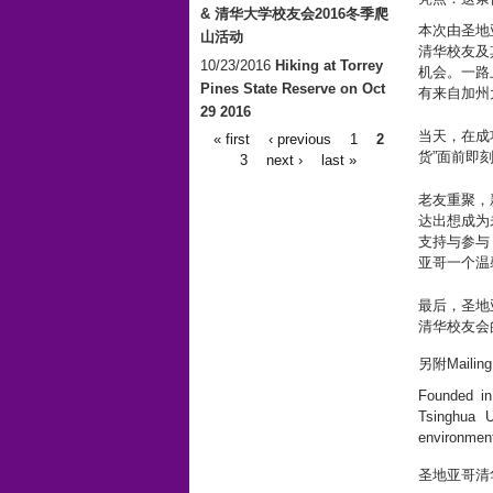
& 清华大学校友会2016冬季爬
本次由圣地
山活动
清华校友及
10/23/2016
Hiking at Torrey
机会。一路
Pines State Reserve on Oct
有来自加州
29 2016
当天，在成功
« first
‹ previous
1
2
Pages
货”面前即
3
next ›
last »
老友重聚，
达出想成为
支持与参与
亚哥一个温
最后，圣地
清华校友会的 Ya
另附Mailing
Founded in
Tsinghua U
environment
圣地亚哥清华校友会