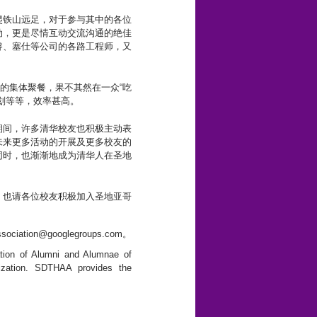
爬铁山远足，对于参与其中的各位
动，更是尽情互动交流沟通的绝佳
睿、塞仕等公司的各路工程师，又
’s的集体聚餐，果不其然在一众“吃
划等等，效率甚高。
期间，许多清华校友也积极主动表
未来更多活动的开展及更多校友的
同时，也渐渐地成为清华人在圣地
，也请各位校友积极加入圣地亚哥
ssociation@googlegroups.com。
tion of Alumni and Alumnae of
nization. SDTHAA provides the