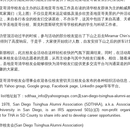
亚哥清华校友会主办的以圣地亚哥当地工作及在读的清华校友群体为主的帕威
其家属们（见上图）不仅仅是周末远足锻炼及漫步欣赏圣地亚哥美景的户外活
上，来自各行各业的校友们交谈甚欢，不亦乐乎，这其中包括了来自高通、天
大学圣地亚哥分校、斯克利普斯研究所等学校机构的学生与科研工作者。
登顶活动过半的时候，参与活动的部分校友提出了下山之后去Miramar Chin
刻得到了高度响应。于是乎，大家便开始统计人数，自发安排下山之后的拼车计
新朋相识，此次校友会活动在这样轻松欢快的气氛下圆满结束。同时，在活动
未来校友会活动志愿者的意愿，从而主动参与其中为校友们服务。相信，随着
，圣地亚哥清华校友会能够很快为清华校友们提供更多交流平台与沟通渠道的
馨的大家庭。
亚哥清华校友会理事会欢迎各位校友密切关注校友会发布的各种组织活动信息
hoo group, Google group, Facebook page, LinkedIn page等等平台。
 list地址如下：sdthaa_info@yahoogroups.com及san-diego-tsinghua-alumni-a
 1978, San Diego Tsinghua Alumni Association (SDTHAA), a.k.a. Associa
niversity in San Diego, is an IRS approved 501(c)(3) non-profit orga
 for THA in SD County to share info and to develop career opportunities.
(San Diego Tsinghua Alumni Association)