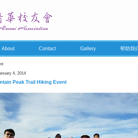
About
Contact
Gallery
帮助我
nt
anuary 4, 2014
ntain Peak Trail Hiking Event