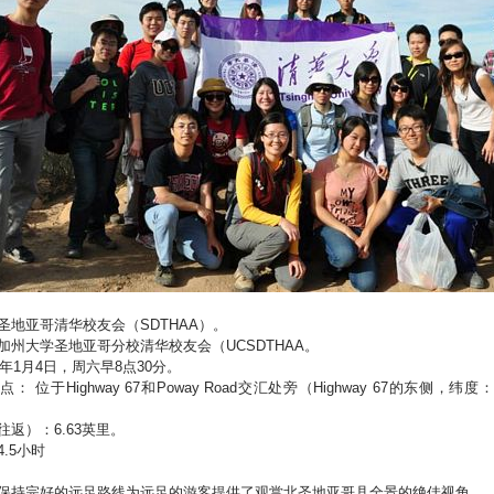
圣地亚哥清华校友会（SDTHAA）。
加州大学圣地亚哥分校清华校友会（UCSDTHAA。
4年1月4日，周六早8点30分。
 位于Highway 67和Poway Road交汇处旁（Highway 67的东侧，纬度：32.
返）：6.63英里。
.5小时
保持完好的远足路线为远足的游客提供了观赏北圣地亚哥县全景的绝佳视角。