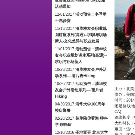
友会迎校庆Mission Bay划船
活动通知
12/01/2017
活动预告：冬季勇
士跑步赛
11/19/2017
清华校友会职业规
划讲座系列(高通)--求职与职场
新人-文化差异与职业发展
11/01/2017
活动预告：清华校
友会职业规划讲座系列(高通)--
求职与职场新人
10/29/2017
清华校友会户外活
动系列-—薯片岩Hiking
10/20/2017
活动预告：清华校
主办：北美
友会户外活动系列-—薯片岩
协办：美国
Hiking
时间：201
04/30/2017
清华大学106周年
远足路线地点：
校庆聚餐
CA)。
路线长度（往
02/28/2017
菠萝陪你看海 聊科
大约时长：4
学 聊癌症
难度：适中
12/10/2016
圣地亚哥 北京大学
亮点：这条