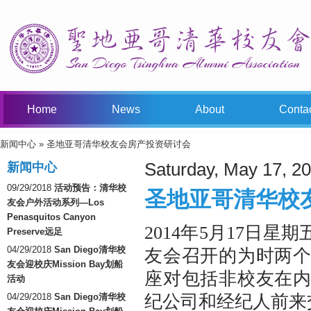
Home
News
About
Conta
新闻中心
» 圣地亚哥清华校友会房产投资研讨会
You Are Here
Saturday, May 17, 2
新闻中心
09/29/2018
活动预告：清华校
圣地亚哥清华校
友会户外活动系列—Los
Penasquitos Canyon
2014年5月17日
Preserve远足
04/29/2018
San Diego清华校
友会召开的为时两
友会迎校庆Mission Bay划船
座对包括非校友在
活动
04/29/2018
San Diego清华校
纪公司和经纪人前来