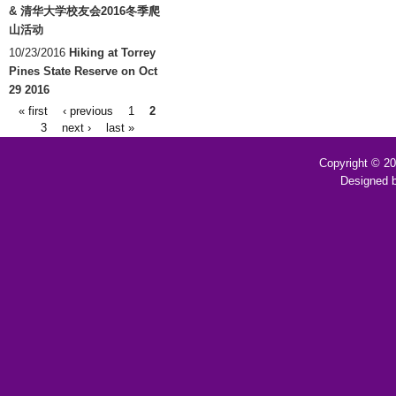
& 清华大学校友会2016冬季爬
山活动
10/23/2016
Hiking at Torrey
Pines State Reserve on Oct
29 2016
« first
‹ previous
1
2
Pages
3
next ›
last »
Copyright © 2
Designed 