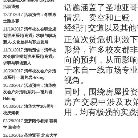
友会迎校庆Mission Bay划船
话题涵盖了圣地亚
活动通知
12/01/2017
活动预告：冬季勇
情况、卖空和止赎
士跑步赛
经纪打交道以及其他
11/19/2017
清华校友会职业规
划讲座系列(高通)--求职与职场
正值次贷危机刺激
新人-文化差异与职业发展
形势，许多校友都
11/01/2017
活动预告：清华校
友会职业规划讲座系列(高通)--
向的预判，从而影
求职与职场新人
于来自一线市场专
10/29/2017
清华校友会户外活
动系列-—薯片岩Hiking
视角。
10/20/2017
活动预告：清华校
同时，围绕房屋投
友会户外活动系列-—薯片岩
Hiking
房产交易中涉及政
04/30/2017
清华大学106周年
用，均有极强的实践
校庆聚餐
02/28/2017
菠萝陪你看海 聊科
学 聊癌症
12/10/2016
圣地亚哥 北京大学