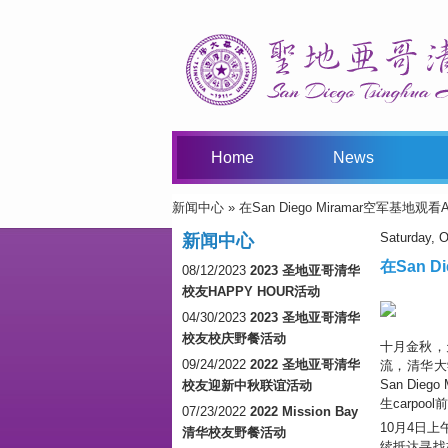
Home
News
新闻中心
» 在San Diego Miramar空军基地观看Ai
You Are Here
Saturday, O
新闻中心
在San D
08/12/2023
2023 圣地亚哥清华
校友HAPPY HOUR活动
04/30/2023
2023 圣地亚哥清华
校友校庆野餐活动
十月金秋，
09/24/2022
2022 圣地亚哥清华
流，清华大
San Di
校友迎新中秋联谊活动
生carpool
07/23/2022
2022 Mission Bay
10月4日
清华校友野餐活动
续抵达寻找