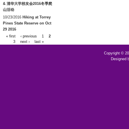
& 清华大学校友会2016冬季爬
山活动
10/23/2016
Hiking at Torrey
Pines State Reserve on Oct
29 2016
« first
‹ previous
1
2
Pages
3
next ›
last »
Copyright © 2
Designed 