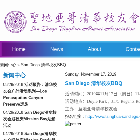
Home
News
About
Conta
新闻中心
» San Diego 清华校友BBQ
You Are Here
Sunday, November 17, 2019
新闻中心
San Diego 清华校友BBQ
09/29/2018
活动预告：清华校
友会户外活动系列—Los
活动时间：2019年11月17日（周日）11am
Penasquitos Canyon
活动地点：Doyle Park ,
8175 Regents R
Preserve远足
主办：圣地亚哥清华校友会
04/29/2018
San Diego清华校
报名链接：
http://www.tsinghua-sandiego.o
友会迎校庆Mission Bay划船
活动
04/29/2018
San Diego清华校