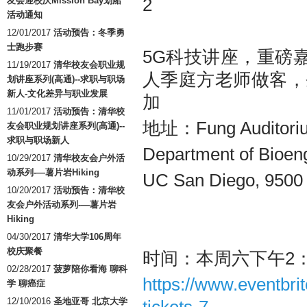
友会迎校庆Mission Bay划船
活动通知
12/01/2017
活动预告：冬季勇
士跑步赛
5G科技讲座，重磅嘉
11/19/2017
清华校友会职业规
人季庭方老师做客，
划讲座系列(高通)--求职与职场
新人-文化差异与职业发展
加
11/01/2017
活动预告：清华校
地址：Fung Auditorium
友会职业规划讲座系列(高通)--
求职与职场新人
Department of Bioen
10/29/2017
清华校友会户外活
动系列-—薯片岩Hiking
UC San Diego, 9500 
10/20/2017
活动预告：清华校
友会户外活动系列-—薯片岩
Hiking
04/30/2017
清华大学106周年
校庆聚餐
时间：本周六下午2：
02/28/2017
菠萝陪你看海 聊科
https://www.eventbri
学 聊癌症
12/10/2016
圣地亚哥 北京大学
tickets-7...