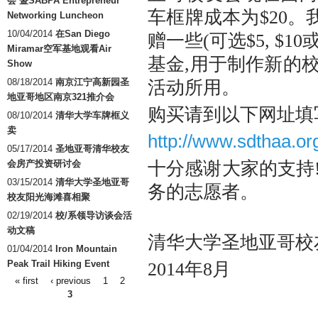
会 暨SABPA Entrepreneur
车框牌成本为$20
Networking Luncheon
10/04/2014
在San Diego
赠一些(可选$5, $
Miramar空军基地观看Air
基金,用于制作新的
Show
08/18/2014
南京江宁高新园圣
活动所用。
地亚哥地区南京321推介会
购买请到以下网址填
08/10/2014
清华大学车牌框义
卖
http://www.sdthaa.o
05/17/2014
圣地亚哥清华校友
会房产投资研讨会
十分感谢大家的支持
03/15/2014
清华大学圣地亚哥
务的志愿者。
校友阳光海滩喜相聚
02/19/2014
校/系领导访谈会活
动文稿
清华大学圣地亚哥校
01/04/2014
Iron Mountain
Peak Trail Hiking Event
2014年8月
« first
‹ previous
1
2
Pages
3