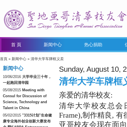
首 頁
新闻中心
热心捐助
首頁
»
新闻中心
» 清华大学车牌框义卖
You Are Here
Sunday, August 10, 
新闻中心
10/06/2016
大学毕业三十年，
清华大学车牌框
一起跑回清华园
05/08/2015
Meeting with
亲爱的清华校友:
Consul for Discussion of
Science, Technology and
清华大学校友总会日前制
Talent in China
Frame),制作精
05/02/2015
"3315计划"生命健
康专业海外创业创新大赛发布
亚哥校友会现在面向