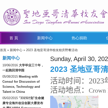
首 頁
新闻中心
热心捐助
首頁
»
新闻中心
» 2023 圣地亚哥清华校友校庆野餐活动
You Are Here
Sunday, April 30, 20
新闻中心
10/06/2016
大学毕业三十年，
2023 圣地亚
一起跑回清华园
05/08/2015
Meeting with
活动时间：2023年
Consul for Discussion of
Science, Technology and
活动地点：
Crown P
Talent in China
05/02/2015
"3315计划"生命健
康专业海外创业创新大赛发布