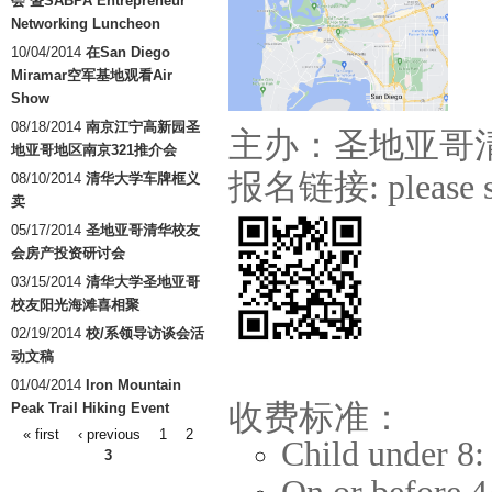
会 暨SABPA Entrepreneur
Networking Luncheon
10/04/2014
在San Diego
Miramar空军基地观看Air
Show
08/18/2014
南京江宁高新园圣
主办：圣地亚哥
地亚哥地区南京321推介会
报名链接: please sc
08/10/2014
清华大学车牌框义
卖
05/17/2014
圣地亚哥清华校友
会房产投资研讨会
03/15/2014
清华大学圣地亚哥
校友阳光海滩喜相聚
02/19/2014
校/系领导访谈会活
动文稿
01/04/2014
Iron Mountain
收费标准：
Peak Trail Hiking Event
« first
‹ previous
1
2
Pages
Child under 8
3