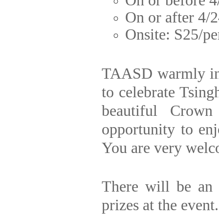
On or before 4
On or after 4/
Onsite: S25/pe
TAASD warmly invi
to celebrate Tsing
beautiful Crown
opportunity to enj
You are very welco
There will be an 
prizes at the event.