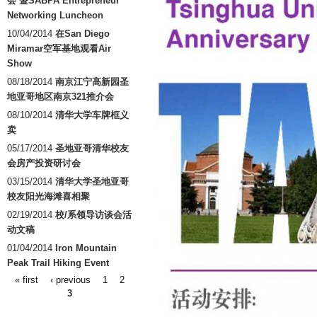
会 暨SABPA Entrepreneur
Networking Luncheon
10/04/2014
在San Diego
Miramar空军基地观看Air
Show
08/18/2014
南京江宁高新园圣
地亚哥地区南京321推介会
08/10/2014
清华大学车牌框义
卖
05/17/2014
圣地亚哥清华校友
会房产投资研讨会
03/15/2014
清华大学圣地亚哥
校友阳光海滩喜相聚
02/19/2014
校/系领导访谈会活
动文稿
01/04/2014
Iron Mountain
Peak Trail Hiking Event
« first
‹ previous
1
2
Pages
3