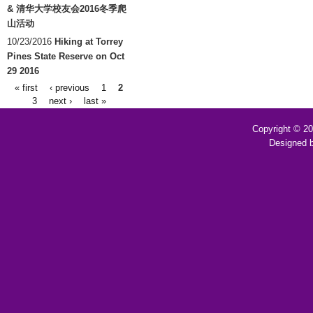
& 清华大学校友会2016冬季爬
山活动
10/23/2016
Hiking at Torrey
Pines State Reserve on Oct
29 2016
« first
‹ previous
1
2
Pages
3
next ›
last »
Copyright © 2
Designed 