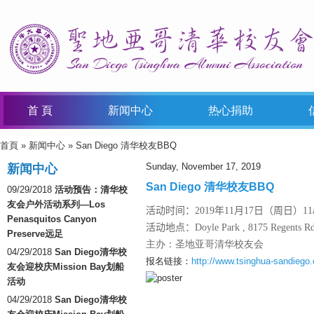
首 頁
新闻中心
热心捐助
首頁
»
新闻中心
» San Diego 清华校友BBQ
You Are Here
Sunday, November 17, 2019
新闻中心
San Diego 清华校友BBQ
09/29/2018
活动预告：清华校
友会户外活动系列—Los
活动时间：2019年11月17日（周日）11am
Penasquitos Canyon
活动地点：Doyle Park ,
8175 Regents R
Preserve远足
主办：圣地亚哥清华校友会
04/29/2018
San Diego清华校
报名链接：
http://www.tsinghua-sandiego.o
友会迎校庆Mission Bay划船
活动
04/29/2018
San Diego清华校